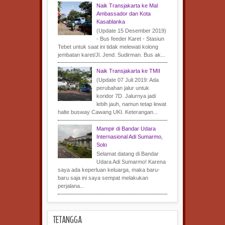
Naik Transjakarta ke Mal
Ambassador dan Kota
Kasablanka
(Update 15 Desember 2019)
- Bus feeder Karet - Stasiun
Tebet untuk saat ini tidak melewati kolong
jembatan karet/Jl. Jend. Sudirman. Bus ak...
Naik Transjakarta ke TMII
(Update 07 Juli 2019: Ada
perubahan jalur untuk
koridor 7D. Jalurnya jadi
lebih jauh, namun tetap lewat
halte busway Cawang UKI. Keterangan...
Mampir di Bandar Udara
Internasional Adi Sumarmo,
Solo
Selamat datang di Bandar
Udara Adi Sumarmo! Karena
saya ada keperluan keluarga, maka baru-
baru saja ini saya sempat melakukan
perjalana...
TETANGGA