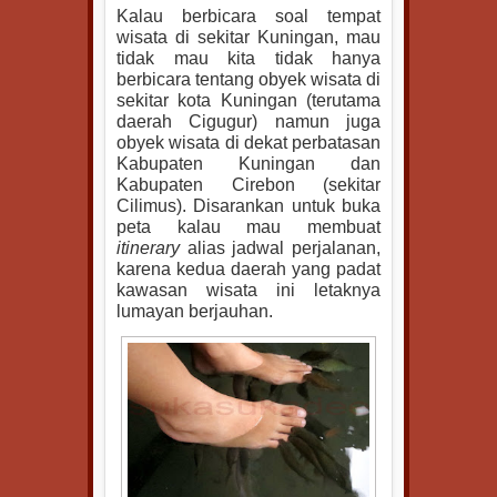
Kalau berbicara soal tempat
wisata di sekitar Kuningan, mau
tidak mau kita tidak hanya
berbicara tentang obyek wisata di
sekitar kota Kuningan (terutama
daerah Cigugur) namun juga
obyek wisata di dekat perbatasan
Kabupaten Kuningan dan
Kabupaten Cirebon (sekitar
Cilimus). Disarankan untuk buka
peta kalau mau membuat
itinerary
alias jadwal perjalanan,
karena kedua daerah yang padat
kawasan wisata ini letaknya
lumayan berjauhan.