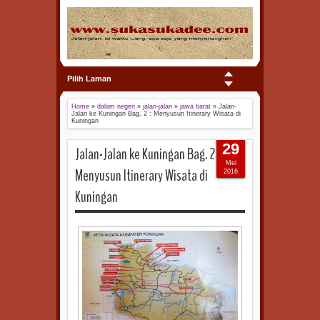
Pilih Laman
Home
»
dalam negeri
»
jalan-jalan
»
jawa barat
»
Jalan-
Jalan ke Kuningan Bag. 2 : Menyusun Itinerary Wisata di
Kuningan
29
Jalan-Jalan ke Kuningan Bag. 2 :
Mei
Menyusun Itinerary Wisata di
2016
Kuningan