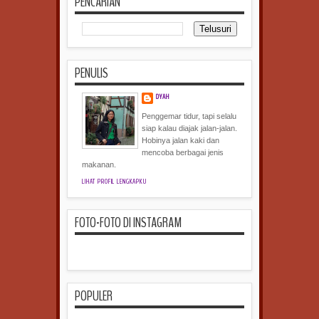
PENCARIAN
PENULIS
DYAH
Penggemar tidur, tapi selalu
siap kalau diajak jalan-jalan.
Hobinya jalan kaki dan
mencoba berbagai jenis
makanan.
LIHAT PROFIL LENGKAPKU
FOTO-FOTO DI INSTAGRAM
POPULER