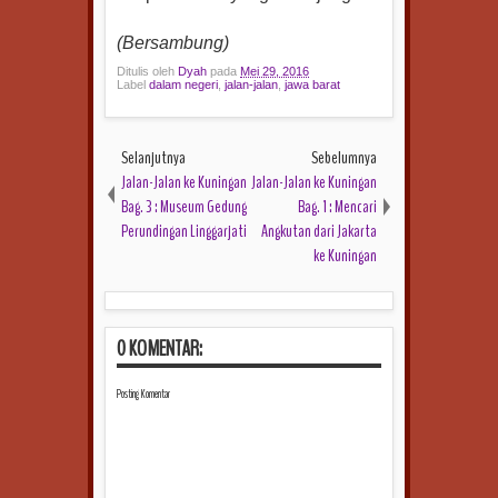
(Bersambung)
Ditulis oleh
Dyah
pada
Mei 29, 2016
Label
dalam negeri
,
jalan-jalan
,
jawa barat
Selanjutnya
Sebelumnya
Jalan-Jalan ke Kuningan
Jalan-Jalan ke Kuningan
Bag. 3 : Museum Gedung
Bag. 1 : Mencari
Perundingan Linggarjati
Angkutan dari Jakarta
ke Kuningan
0 KOMENTAR:
Posting Komentar