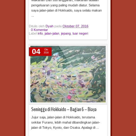
Makanan Dari sisi anggaran, makanan adalah
pengeluaran yang paling mudah diatur. Selama
saya jalan-jalan di Hokkaido, saya selalu makan
...
Ditulis oleh
Dyah
pada
Oktober 07, 2016
0 Komentar
Label
info
,
jalan-jalan
,
jepang
,
luar negeri
Baca selengkapnya »
04
Okt
2016
Seminggu di Hokkaido – Bagian 6 – Biaya
Jujur saja, jalan-jalan di Hokkaido, terutama
sekitar Furano, lebih mahal dibandingkan jalan-
jalan di Tokyo, Kyoto, dan Osaka. Apalagi di ...