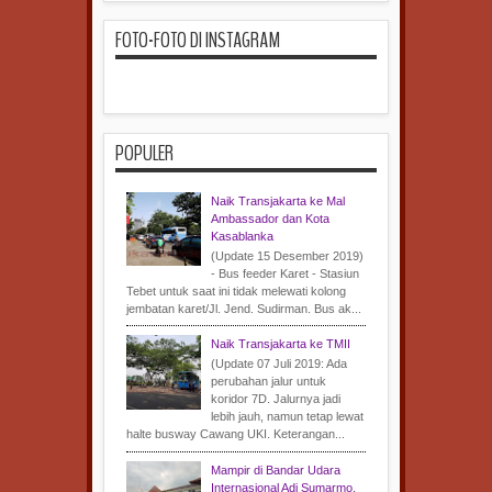
FOTO-FOTO DI INSTAGRAM
POPULER
Naik Transjakarta ke Mal
Ambassador dan Kota
Kasablanka
(Update 15 Desember 2019)
- Bus feeder Karet - Stasiun
Tebet untuk saat ini tidak melewati kolong
jembatan karet/Jl. Jend. Sudirman. Bus ak...
Naik Transjakarta ke TMII
(Update 07 Juli 2019: Ada
perubahan jalur untuk
koridor 7D. Jalurnya jadi
lebih jauh, namun tetap lewat
halte busway Cawang UKI. Keterangan...
Mampir di Bandar Udara
Internasional Adi Sumarmo,