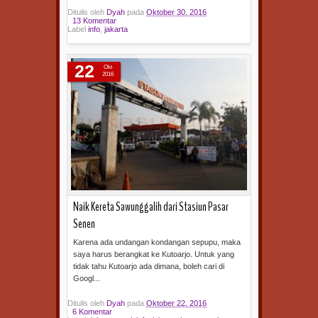
Ditulis oleh
Dyah
pada
Oktober 30, 2016
13 Komentar
Label
info
,
jakarta
Baca selengkapnya »
22
Okt
2016
Naik Kereta Sawunggalih dari Stasiun Pasar
Senen
Karena ada undangan kondangan sepupu, maka
saya harus berangkat ke Kutoarjo. Untuk yang
tidak tahu Kutoarjo ada dimana, boleh cari di
Googl...
Ditulis oleh
Dyah
pada
Oktober 22, 2016
6 Komentar