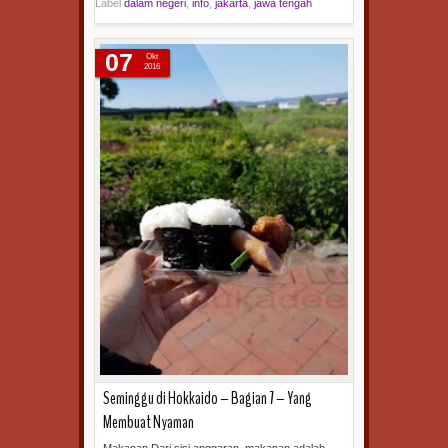
Label
dalam negeri
,
info
,
jakarta
,
jawa tengah
Baca selengkapnya »
07
Okt
2016
Seminggu di Hokkaido – Bagian 7 – Yang
Membuat Nyaman