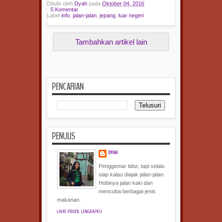
Ditulis oleh
Dyah
pada
Oktober 04, 2016
5 Komentar
Label
info
,
jalan-jalan
,
jepang
,
luar negeri
Baca selengkapnya »
Tambahkan artikel lain
PENCARIAN
PENULIS
DYAH
Penggemar tidur, tapi selalu
siap kalau diajak jalan-jalan.
Hobinya jalan kaki dan
mencoba berbagai jenis
makanan.
LIHAT PROFIL LENGKAPKU