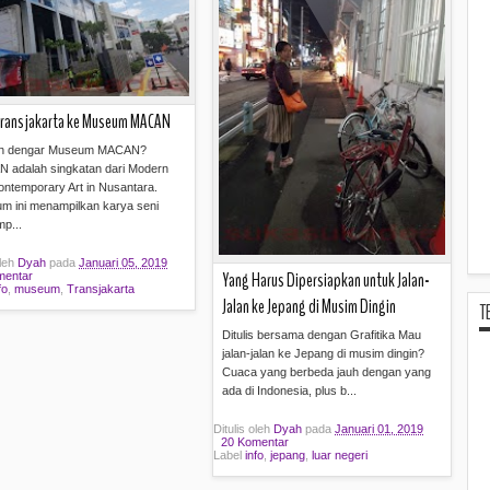
Transjakarta ke Museum MACAN
h dengar Museum MACAN?
 adalah singkatan dari Modern
ntemporary Art in Nusantara.
m ini menampilkan karya seni
p...
oleh
Dyah
pada
Januari 05, 2019
Yang Harus Dipersiapkan untuk Jalan-
mentar
fo
,
museum
,
Transjakarta
Jalan ke Jepang di Musim Dingin
T
Baca selengkapnya »
Ditulis bersama dengan Grafitika Mau
jalan-jalan ke Jepang di musim dingin?
Cuaca yang berbeda jauh dengan yang
ada di Indonesia, plus b...
Ditulis oleh
Dyah
pada
Januari 01, 2019
20 Komentar
Label
info
,
jepang
,
luar negeri
Baca selengkapnya »