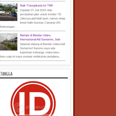
Naik Transjakarta ke TMII
(Update 07 Juli 2019: Ada
perubahan jalur untuk koridor 7D.
Jalurnya jadi lebih jauh, namun tetap
lewat halte busway Cawang UKI.
Keterangan...
Mampir di Bandar Udara
Internasional Adi Sumarmo, Solo
Selamat datang di Bandar Udara Adi
Sumarmo! Karena saya ada
keperluan keluarga, maka baru-
baru saja ini saya sempat melakukan perjalana...
ETANGGA