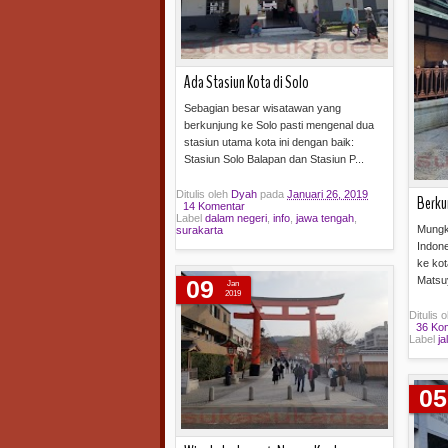
Ada Stasiun Kota di Solo
Sebagian besar wisatawan yang
berkunjung ke Solo pasti mengenal dua
stasiun utama kota ini dengan baik:
Stasiun Solo Balapan dan Stasiun P...
Ditulis oleh
Dyah
pada
Januari 26, 2019
Berku
14 Komentar
Label
dalam negeri
,
info
,
jawa tengah
,
Mungk
surakarta
Indone
Baca selengkapnya »
ke ko
Matsu
09
Jan
2019
Ditulis 
36 Ko
Label
ja
05