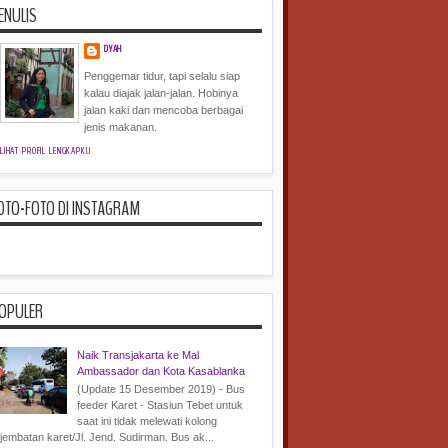
ENULIS
DYAH
Penggemar tidur, tapi selalu siap
kalau diajak jalan-jalan. Hobinya
jalan kaki dan mencoba berbagai
jenis makanan.
LIHAT PROFIL LENGKAPKU
OTO-FOTO DI INSTAGRAM
OPULER
Naik Transjakarta ke Mal
Ambassador dan Kota Kasablanka
(Update 15 Desember 2019) - Bus
feeder Karet - Stasiun Tebet untuk
saat ini tidak melewati kolong
jembatan karet/Jl. Jend. Sudirman. Bus ak...