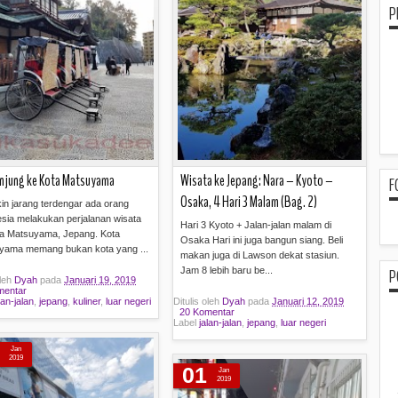
P
njung ke Kota Matsuyama
Wisata ke Jepang: Nara – Kyoto –
F
Osaka, 4 Hari 3 Malam (Bag. 2)
in jarang terdengar ada orang
sia melakukan perjalanan wisata
Hari 3 Kyoto + Jalan-jalan malam di
ta Matsuyama, Jepang. Kota
Osaka Hari ini juga bangun siang. Beli
yama memang bukan kota yang ...
makan juga di Lawson dekat stasiun.
Jam 8 lebih baru be...
P
oleh
Dyah
pada
Januari 19, 2019
mentar
lan-jalan
,
jepang
,
kuliner
,
luar negeri
Ditulis oleh
Dyah
pada
Januari 12, 2019
20 Komentar
Label
jalan-jalan
,
jepang
,
luar negeri
Baca selengkapnya »
Baca selengkapnya »
Jan
2019
01
Jan
2019