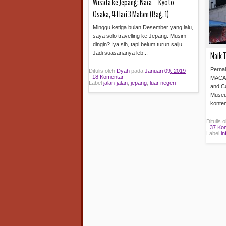
Wisata ke Jepang: Nara – Kyoto –
Osaka, 4 Hari 3 Malam (Bag. 1)
Minggu ketiga bulan Desember yang lalu,
saya solo travelling ke Jepang. Musim
dingin? Iya sih, tapi belum turun salju.
Jadi suasananya leb...
Naik 
Perna
Ditulis oleh
Dyah
pada
Januari 09, 2019
18 Komentar
MACAN
Label
jalan-jalan
,
jepang
,
luar negeri
and Co
Museu
Baca selengkapnya »
kontem
Ditulis 
37 Ko
Label
in