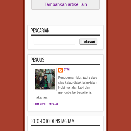
Tambahkan artikel lain
PENCARIAN
PENULIS
DYAH
Penggemar tidur, tapi selalu
siap kalau diajak jalan-jalan.
Hobinya jalan kaki dan
mencoba berbagai jenis
makanan.
LIHAT PROFIL LENGKAPKU
FOTO-FOTO DI INSTAGRAM