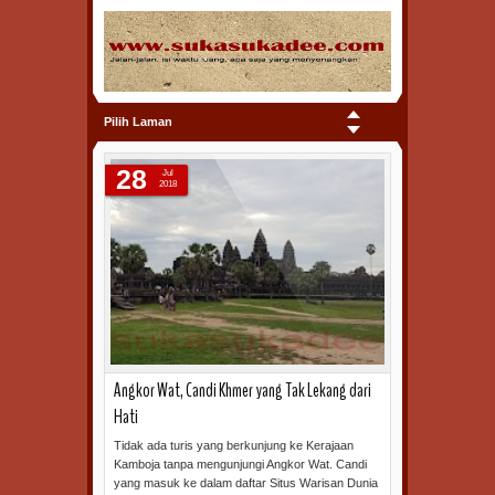
Pilih Laman
28
Jul
2018
Angkor Wat, Candi Khmer yang Tak Lekang dari
Hati
Tidak ada turis yang berkunjung ke Kerajaan
Kamboja tanpa mengunjungi Angkor Wat. Candi
yang masuk ke dalam daftar Situs Warisan Dunia