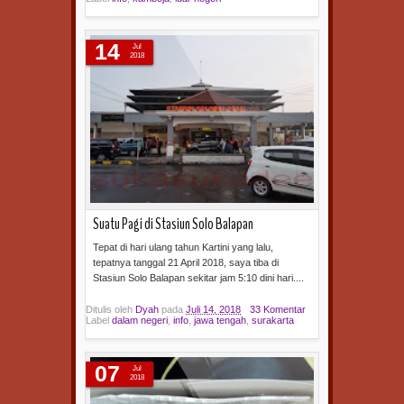
Baca selengkapnya »
14
Jul
2018
Suatu Pagi di Stasiun Solo Balapan
Tepat di hari ulang tahun Kartini yang lalu,
tepatnya tanggal 21 April 2018, saya tiba di
Stasiun Solo Balapan sekitar jam 5:10 dini hari....
Ditulis oleh
Dyah
pada
Juli 14, 2018
33 Komentar
Label
dalam negeri
,
info
,
jawa tengah
,
surakarta
Baca selengkapnya »
07
Jul
2018