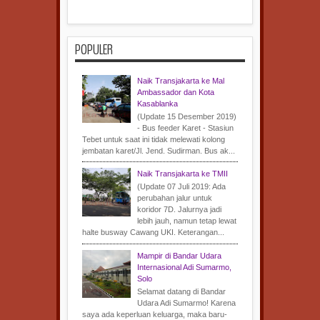
POPULER
Naik Transjakarta ke Mal
Ambassador dan Kota
Kasablanka
(Update 15 Desember 2019)
- Bus feeder Karet - Stasiun
Tebet untuk saat ini tidak melewati kolong
jembatan karet/Jl. Jend. Sudirman. Bus ak...
Naik Transjakarta ke TMII
(Update 07 Juli 2019: Ada
perubahan jalur untuk
koridor 7D. Jalurnya jadi
lebih jauh, namun tetap lewat
halte busway Cawang UKI. Keterangan...
Mampir di Bandar Udara
Internasional Adi Sumarmo,
Solo
Selamat datang di Bandar
Udara Adi Sumarmo! Karena
saya ada keperluan keluarga, maka baru-