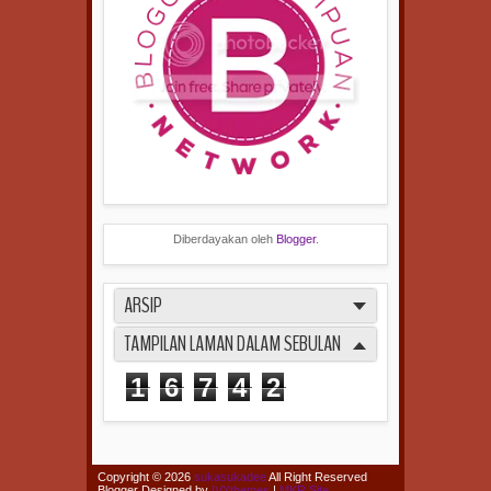
Diberdayakan oleh
Blogger
.
ARSIP
TAMPILAN LAMAN DALAM SEBULAN
1
6
7
4
2
Copyright ©
2026
sukasukadee
All Right Reserved
Blogger Designed by
IVYthemes
|
MKR Site