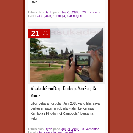
UNE...
Ditulis oleh
Dyah
pada
Juli 28, 2018
23 Komentar
Label
jalan-jalan
,
kamboja
,
luar negeri
Baca selengkapnya »
21
Jul
2018
Wisata di Siem Reap, Kamboja: Mau Pergi Ke
Mana?
Libur Lebaran di bulan Juni 2018 yang lalu, saya
berkesempatan untuk jalan-jalan ke Kerajaan
Kamboja ( Kingdom of Cambodia ) bersama
kelu...
Ditulis oleh
Dyah
pada
Juli 21, 2018
8 Komentar
Label
info
,
kamboja
,
luar negeri