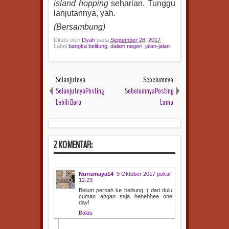
island hopping
seharian. Tunggu
lanjutannya, yah.
(Bersambung)
Ditulis oleh
Dyah
pada
September 28, 2017
Label
bangka belitung
,
dalam negeri
,
jalan-jalan
Selanjutnya
Sebelumnya
SelanjutnyaPosting
SebelumnyaPosting
Lebih Baru
Lama
2 KOMENTAR:
Nurismaya14
9 Oktober 2017 pukul
12.23
Belum pernah ke belitung :( dari dulu
cuman angan saja hehehhee one
day!
Balas