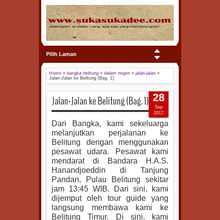
Pilih Laman
Home
»
bangka belitung
»
dalam negeri
»
jalan-jalan
»
Jalan-Jalan ke Belitung (Bag. 1)
28
Jalan-Jalan ke Belitung (Bag. 1)
Sep
2017
Dari Bangka, kami sekeluarga
melanjutkan perjalanan ke
Belitung dengan menggunakan
pesawat udara. Pesawat kami
mendarat di Bandara H.A.S.
Hanandjoeddin di Tanjung
Pandan, Pulau Belitung sekitar
jam 13:45 WIB. Dari sini, kami
dijemput oleh tour guide yang
langsung membawa kami ke
Belitung Timur. Di sini, kami