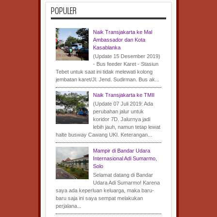
POPULER
Naik Transjakarta ke Mal
Ambassador dan Kota
Kasablanka
(Update 15 Desember 2019)
- Bus feeder Karet - Stasiun
Tebet untuk saat ini tidak melewati kolong
jembatan karet/Jl. Jend. Sudirman. Bus ak...
Naik Transjakarta ke TMII
(Update 07 Juli 2019: Ada
perubahan jalur untuk
koridor 7D. Jalurnya jadi
lebih jauh, namun tetap lewat
halte busway Cawang UKI. Keterangan...
Mampir di Bandar Udara
Internasional Adi Sumarmo,
Solo
Selamat datang di Bandar
Udara Adi Sumarmo! Karena
saya ada keperluan keluarga, maka baru-
baru saja ini saya sempat melakukan
perjalana...