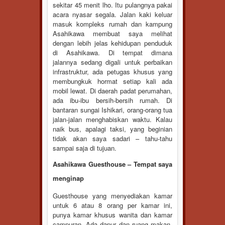
sekitar 45 menit lho. Itu pulangnya pakai
acara nyasar segala. Jalan kaki keluar
masuk kompleks rumah dan kampung
Asahikawa membuat saya melihat
dengan lebih jelas kehidupan penduduk
di Asahikawa. Di tempat dimana
jalannya sedang digali untuk perbaikan
infrastruktur, ada petugas khusus yang
membungkuk hormat setiap kali ada
mobil lewat. Di daerah padat perumahan,
ada ibu-ibu bersih-bersih rumah. Di
bantaran sungai Ishikari, orang-orang tua
jalan-jalan menghabiskan waktu. Kalau
naik bus, apalagi taksi, yang beginian
tidak akan saya sadari – tahu-tahu
sampai saja di tujuan.
Asahikawa Guesthouse – Tempat saya
menginap
Guesthouse yang menyediakan kamar
untuk 6 atau 8 orang per kamar ini,
punya kamar khusus wanita dan kamar
campuran. Ada dapur dan ruang makan.