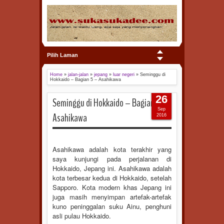
Pilih Laman
Home
»
jalan-jalan
»
jepang
»
luar negeri
»
Seminggu di
Hokkaido – Bagian 5 – Asahikawa
26
Seminggu di Hokkaido – Bagian 5 –
Sep
Asahikawa
2016
Asahikawa adalah kota terakhir yang
saya kunjungi pada perjalanan di
Hokkaido, Jepang ini. Asahikawa adalah
kota terbesar kedua di Hokkaido, setelah
Sapporo. Kota modern khas Jepang ini
juga masih menyimpan artefak-artefak
kuno peninggalan suku Ainu, penghuni
asli pulau Hokkaido.