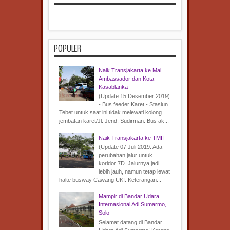
POPULER
Naik Transjakarta ke Mal
Ambassador dan Kota
Kasablanka
(Update 15 Desember 2019)
- Bus feeder Karet - Stasiun
Tebet untuk saat ini tidak melewati kolong
jembatan karet/Jl. Jend. Sudirman. Bus ak...
Naik Transjakarta ke TMII
(Update 07 Juli 2019: Ada
perubahan jalur untuk
koridor 7D. Jalurnya jadi
lebih jauh, namun tetap lewat
halte busway Cawang UKI. Keterangan...
Mampir di Bandar Udara
Internasional Adi Sumarmo,
Solo
Selamat datang di Bandar