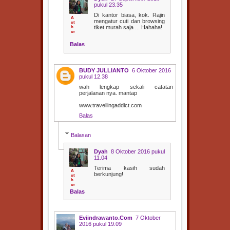
pukul 23.35
Di kantor biasa, kok. Rajin
mengatur cuti dan browsing
tiket murah saja ... Hahaha!
Balas
BUDY JULLIANTO
6 Oktober 2016
pukul 12.38
wah lengkap sekali catatan
perjalanan nya. mantap
www.travellingaddict.com
Balas
Balasan
Dyah
8 Oktober 2016 pukul
11.04
Terima kasih sudah
berkunjung!
Balas
Eviindrawanto.Com
7 Oktober
2016 pukul 19.09