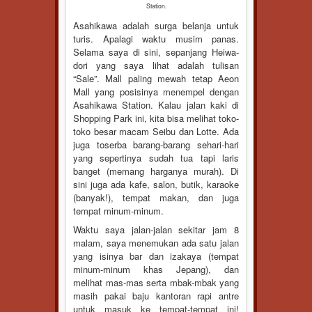
Station.
Asahikawa adalah surga belanja untuk
turis. Apalagi waktu musim panas.
Selama saya di sini, sepanjang Heiwa-
dori yang saya lihat adalah tulisan
“Sale”. Mall paling mewah tetap Aeon
Mall yang posisinya menempel dengan
Asahikawa Station. Kalau jalan kaki di
Shopping Park ini, kita bisa melihat toko-
toko besar macam Seibu dan Lotte. Ada
juga toserba barang-barang sehari-hari
yang sepertinya sudah tua tapi laris
banget (memang harganya murah). Di
sini juga ada kafe, salon, butik, karaoke
(banyak!), tempat makan, dan juga
tempat minum-minum.
Waktu saya jalan-jalan sekitar jam 8
malam, saya menemukan ada satu jalan
yang isinya bar dan izakaya (tempat
minum-minum khas Jepang), dan
melihat mas-mas serta mbak-mbak yang
masih pakai baju kantoran rapi antre
untuk masuk ke tempat-tempat ini!