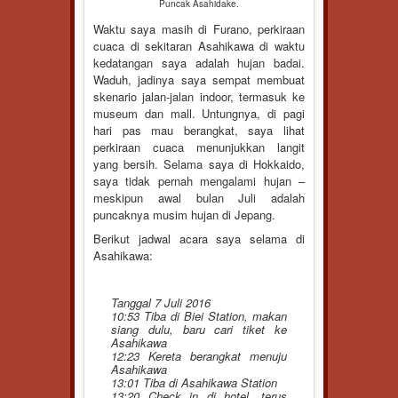
Puncak Asahidake.
Waktu saya masih di Furano, perkiraan
cuaca di sekitaran Asahikawa di waktu
kedatangan saya adalah hujan badai.
Waduh, jadinya saya sempat membuat
skenario jalan-jalan indoor, termasuk ke
museum dan mall. Untungnya, di pagi
hari pas mau berangkat, saya lihat
perkiraan cuaca menunjukkan langit
yang bersih. Selama saya di Hokkaido,
saya tidak pernah mengalami hujan –
meskipun awal bulan Juli adalah
puncaknya musim hujan di Jepang.
Berikut jadwal acara saya selama di
Asahikawa:
Tanggal 7 Juli 2016
10:53 Tiba di Biei Station, makan
siang dulu, baru cari tiket ke
Asahikawa
12:23 Kereta berangkat menuju
Asahikawa
13:01 Tiba di Asahikawa Station
13:20 Check in di hotel, terus