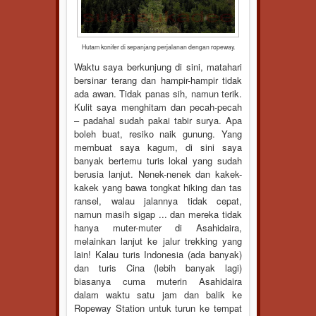
Hutam konifer di sepanjang perjalanan dengan ropeway.
Waktu saya berkunjung di sini, matahari
bersinar terang dan hampir-hampir tidak
ada awan. Tidak panas sih, namun terik.
Kulit saya menghitam dan pecah-pecah
– padahal sudah pakai tabir surya. Apa
boleh buat, resiko naik gunung. Yang
membuat saya kagum, di sini saya
banyak bertemu turis lokal yang sudah
berusia lanjut. Nenek-nenek dan kakek-
kakek yang bawa tongkat hiking dan tas
ransel, walau jalannya tidak cepat,
namun masih sigap ... dan mereka tidak
hanya muter-muter di Asahidaira,
melainkan lanjut ke jalur trekking yang
lain! Kalau turis Indonesia (ada banyak)
dan turis Cina (lebih banyak lagi)
biasanya cuma muterin Asahidaira
dalam waktu satu jam dan balik ke
Ropeway Station untuk turun ke tempat