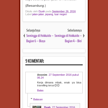
(
Bersambung.
)
Ditulis oleh
Dyah
pada
September 26, 2016
Label
jalan-jalan
,
jepang
,
luar negeri
Selanjutnya
Sebelumnya
Seminggu di Hokkaido –
Seminggu di Hokkaido –
Bagian 6 – Biaya
Bagian 4 – Biei
9 KOMENTAR:
Anonim
27 September 2016 pukul
06.24
Kerja dimana mbak, enak ya bisa
travelling terus😊😊
Balas
Balasan
Dyah
27 September 2016