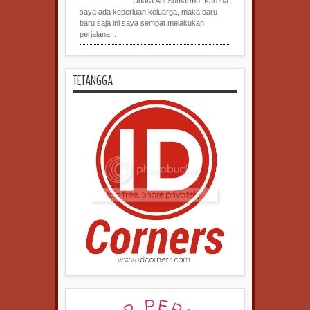
Udara Adi Sumarmo! Karena
saya ada keperluan keluarga, maka baru-
baru saja ini saya sempat melakukan
perjalana...
TETANGGA