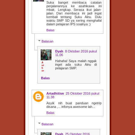
Suka banget membaca catatan
perjalanannya ke asahikawa ini
mbak. Lengkap. Serasa ikut jalan-
jalan. Dari membaca ini jadi ingat
kembali tentang Suku Ainu. Dulu
waktu SMP SD ya sering menghafal
dalam pelajaran IPS soalnya :)
Balas
Balasan
Dyah
8 Oktober 2016 pukul
11.06
Hahaha! Saya malah nggak
inget ada suku Ainu di
pelajaran SMP.
Balas
Artadhitive
25 Oktober 2016 pukul
11.38
Asyik nih buat panduan ngetrip
disana ,... infonya awesome lah...
Balas
Balasan
Dyah
25 Oktober 2016