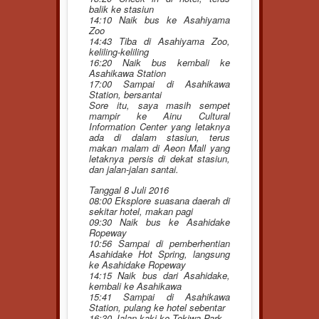
balik ke stasiun
14:10 Naik bus ke Asahiyama
Zoo
14:43 Tiba di Asahiyama Zoo,
keliling-keliling
16:20 Naik bus kembali ke
Asahikawa Station
17:00 Sampai di Asahikawa
Station, bersantai
Sore itu, saya masih sempet
mampir ke Ainu Cultural
Information Center yang letaknya
ada di dalam stasiun, terus
makan malam di Aeon Mall yang
letaknya persis di dekat stasiun,
dan jalan-jalan santai.
Tanggal 8 Juli 2016
08:00 Eksplore suasana daerah di
sekitar hotel, makan pagi
09:30 Naik bus ke Asahidake
Ropeway
10:56 Sampai di pemberhentian
Asahidake Hot Spring, langsung
ke Asahidake Ropeway
14:15 Naik bus dari Asahidake,
kembali ke Asahikawa
15:41 Sampai di Asahikawa
Station, pulang ke hotel sebentar
16:30 Jalan kaki ke Tokiwa Park