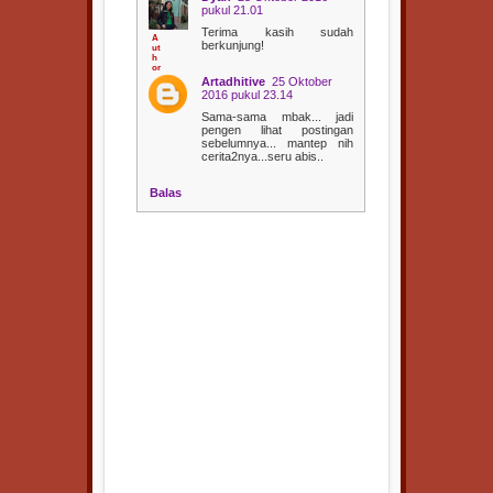
pukul 21.01
Terima kasih sudah
berkunjung!
Artadhitive
25 Oktober
2016 pukul 23.14
Sama-sama mbak... jadi
pengen lihat postingan
sebelumnya... mantep nih
cerita2nya...seru abis..
Balas