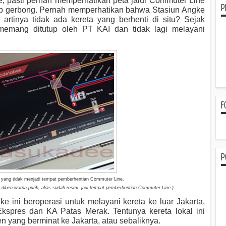
, pasti pernah memperhatikan peta jalur Commuter Line
P
tiap gerbong. Pernah memperhatikan bahwa Stasiun Angke
 artinya tidak ada kereta yang berhenti di situ? Sejak
i memang ditutup oleh PT KAI dan tidak lagi melayani
F
P
 yang tidak menjadi tempat pemberhentian Commuter Line.
diberi warna putih, alias sudah resmi jadi tempat pemberhentian Commuter Line.)
ke ini beroperasi untuk melayani kereta ke luar Jakarta,
spres dan KA Patas Merak. Tentunya kereta lokal ini
 yang berminat ke Jakarta, atau sebaliknya.