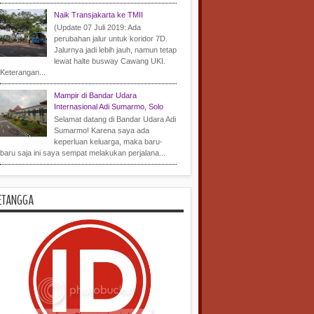
Naik Transjakarta ke TMII
(Update 07 Juli 2019: Ada
perubahan jalur untuk koridor 7D.
Jalurnya jadi lebih jauh, namun tetap
lewat halte busway Cawang UKI.
Keterangan...
Mampir di Bandar Udara
Internasional Adi Sumarmo, Solo
Selamat datang di Bandar Udara Adi
Sumarmo! Karena saya ada
keperluan keluarga, maka baru-
baru saja ini saya sempat melakukan perjalana...
ETANGGA