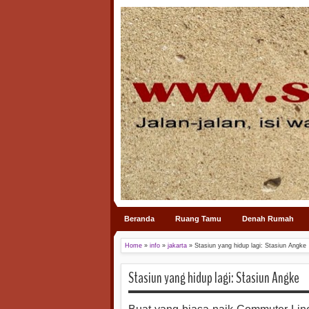
Beranda
Ruang Tamu
Denah Rumah
Home
»
info
»
jakarta
»
Stasiun yang hidup lagi: Stasiun Angke
Stasiun yang hidup lagi: Stasiun Angke