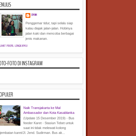
ENULIS
DYAH
Penggemar tidur, tapi selalu siap
kalau diajak jalan-jalan. Hobinya
jalan kaki dan mencoba berbagai
jenis makanan.
LIHAT PROFIL LENGKAPKU
OTO-FOTO DI INSTAGRAM
OPULER
Naik Transjakarta ke Mal
Ambassador dan Kota Kasablanka
(Update 15 Desember 2019) - Bus
feeder Karet - Stasiun Tebet untuk
saat ini tidak melewati kolong
jembatan karet/Jl. Jend. Sudirman. Bus ak...