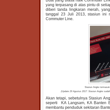
Buat yang biasa naik Commuter Line
yang terpasang di atas pintu di se
diberi tanda lingkaran merah, yang
tanggal 23 Juli 2013, stasiun in
Commuter Line.
Stasiun Angke termasuk
(Update 29 Agustus 2017: Stasiun Angke sudah 
Akan tetapi, sebetulnya Stasiun Ang
seperti KA Langsam, KA Banten Ek
membantu penduduk sekitaran Banten