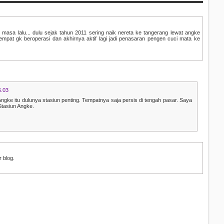
 masa lalu... dulu sejak tahun 2011 sering naik nereta ke tangerang lewat angke
sempat gk beroperasi dan akhirnya aktif lagi jadi penasaran pengen cuci mata ke
6.03
Angke itu dulunya stasiun penting. Tempatnya saja persis di tengah pasar. Saya
Stasiun Angke.
r blog.