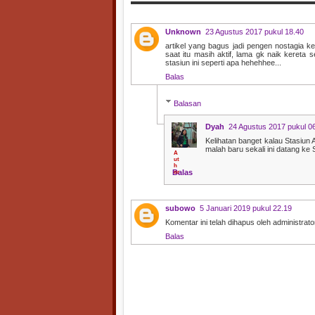
Unknown
23 Agustus 2017 pukul 18.40
artikel yang bagus jadi pengen nostagia ke
saat itu masih aktif, lama gk naik kereta 
stasiun ini seperti apa hehehhee...
Balas
Balasan
Dyah
24 Agustus 2017 pukul 0
Kelihatan banget kalau Stasiun 
malah baru sekali ini datang ke 
Balas
subowo
5 Januari 2019 pukul 22.19
Komentar ini telah dihapus oleh administrato
Balas