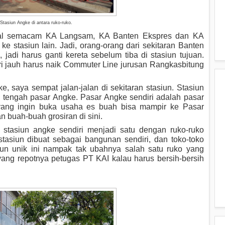
Stasiun Angke di antara ruko-ruko.
lokal semacam KA Langsam, KA Banten Ekspres dan KA
ke stasiun lain. Jadi, orang-orang dari sekitaran Banten
jadi harus ganti kereta sebelum tiba di stasiun tujuan.
ri jauh harus naik Commuter Line jurusan Rangkasbitung
, saya sempat jalan-jalan di sekitaran stasiun. Stasiun
s di tengah pasar Angke. Pasar Angke sendiri adalah pasar
yang ingin buka usaha es buah bisa mampir ke Pasar
an buah-buah grosiran di sini.
 stasiun angke sendiri menjadi satu dengan ruko-ruko
stasiun dibuat sebagai bangunan sendiri, dan toko-toko
siun unik ini nampak tak ubahnya salah satu ruko yang
yang repotnya petugas PT KAI kalau harus bersih-bersih