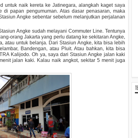
ud untuk naik kereta ke Jatinegara, alangkah kaget saya
ke di papan pengumuman. Atas dasar penasaran, maka
tasiun Angke sebentar sebelum melanjutkan perjalanan
7, Stasiun Angke sudah melayani Commuter Line. Tentunya
rang-orang Jakarta yang perlu datang ke sekitaran Angke,
, atau untuk belanja. Dari Stasiun Angke, kita bisa lebih
lambar, Bandengan, atau Pluit. Atau bahkan, kita bisa
A Kalijodo. Oh ya, saya dari Stasiun Angke jalan kaki
nit jalan kaki. Kalau naik angkot, sekitar 5 menit juga
T