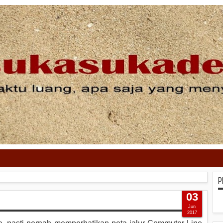
P
03
Jun
2017