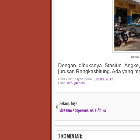
Dekat 
Dengan dibukanya Stasiun Angke
jurusan Rangkasbitung. Ada yang m
Ditulis oleh
Dyah
pada
Juni 03, 2017
Label
info
,
jakarta
Selanjutnya
Museum Konperensi Asia-Afrika
3 KOMENTAR: